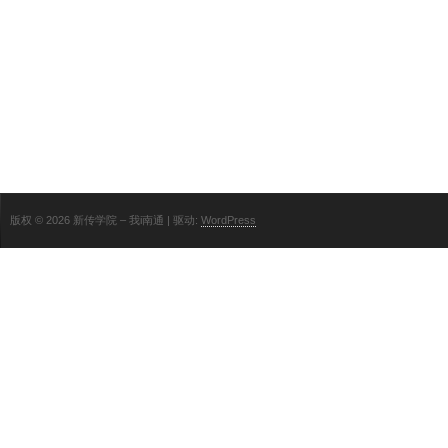
版权 © 2026 新传学院 – 我i南通 | 驱动:
WordPress