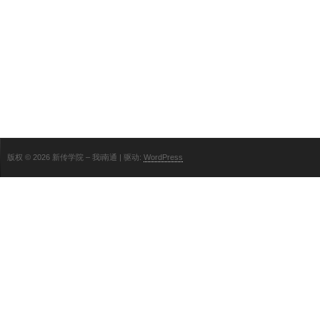
版权 © 2026 新传学院 – 我i南通 | 驱动:
WordPress