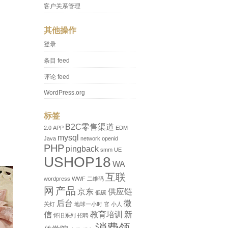
客户关系管理
其他操作
登录
条目 feed
评论 feed
WordPress.org
标签
B2C零售渠道
2.0
APP
EDM
mysql
Java
network
openid
PHP
pingback
smm
UE
USHOP18
WA
互联
wordpress
WWF
二维码
网
产品
京东
供应链
低碳
后台
微
关灯
地球一小时
官
小人
信
教育培训
新
怀旧系列
招聘